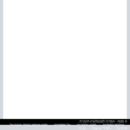
© מטח - המרכז לטכנולוגיה חינוכית
אינדקס הספרים
תקנון הספרייה
על הספרייה
תנאי שימוש באתר והגנה על
פרטיות
הסדרי נגישות
עזרה