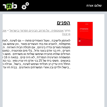
שלום אורח
הפנים
מתוך:
אוטוטופיה : על מרחב הביניים הפרוורי בישראל
>
אוטוט
גן יבנה
לאחסון ולישיבה , ואצל האמידים פחות — גם לשינה , לאחר 
מתקפלות , להוציא את בתי העשירים מאוד , והן שימשו גם ל
מקומות מגורים ונדדו ביניהם , עם תכולת הבית הארוזה . הבורג
הערים , חיו בני אדם בעוני גדול , בלי מים וסניטציה , כמעט בל
המשפחה
באנשים . משקי בית של 25 בני אדם היו עניין
, בישול וילדים ובין אזורי המשרתים והאדונים . בבית חיו עד