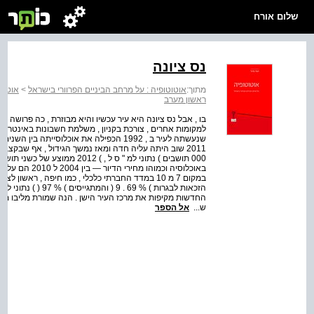
שלום אורח
נס ציונה
מתוך:
אוטוטופיה : על מרחב הביניים הפרוורי בישראל
>
אוטוט
ראשון מערב
בו , אבל נס ציונה היא עיר עכשיו והיא מבוזרת , כה פרושה
למקומות אחרים , צורכת בקניון , משלמת חשבונות באינטרנט 
000 תושבים ) נתוני למ " ס ל , 
ש...
אל הספר