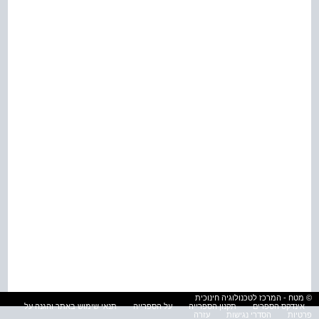
© מטח - המרכז לטכנולוגיה חינוכית
אינדקס הספרים
תקנון הספרייה
על הספרייה
תנאי שימוש באתר והגנה על
פרטיות
הסדרי נגישות
עזרה