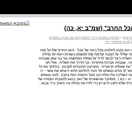
כל החרב" (שמ"ב יא, כה)
קראית
>
אבלות במקרא דרכי התמודדות עם אבדן בספרות
ל פרטי בסיפורי דוד
וא נמנע לחלוטין מכל ביטוי של אבל . היגון החריף שלו על מות
אור שלילי על תגובה קודמת שלו למשמע בשורות רעות על נפילת
את השליח כיצד לבשר לדוד על מפלת המתקפה נגד בני עמון שגבתה
ה , שגבתה אבדות מיותרות . וכך תדרך את השליח , אולי תוך
ל את שאלתו הרטורית , המביעה התנגדות למבצע : ככלותך את כל
 לך מדוע נגשתם אל העיר להלחם הלוא ידעתם את אשר י ֹ רו
וא אשה השליכה עליו פלח רכב מעל החומה וימת בתבץ . למה נגשתם
 יט – כא ) . מסתבר שהשערתו של יואב בנוגע לתגובתו הצפויה של
יף שלא לסכן חיים רק כדי לזרז את נפילת עיר האויב בידי צבאו...