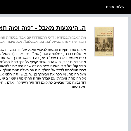
שלום אורח
ה. הימנעות מאבל - "כזה וכזה תא
מתוך:
אבלות במקרא : דרכי התמודדות עם אבדן בספרות המ
המקראית
>
פרק שביעי: "בני, בני, אבשלום!": אבל ציבורי ואב
אסיים את החקירה הנוגעת לביטויי האבל של דוד במקרה שבו ה
אבשלום בחרב , במלחמה נגדו ( שמ " ב יט , א – ה ) , מטיל 
רבים מאנשיו בקרב ( שמ " ב יא , כה ) . כאשר תדרך יואב 
מחיר דמים כבד , הוא הניח שדוד יקצוף על דרך ניהול המלחמ
חיקוי קולו של דוד והאינטונציה הרגוזה שבה היה אמור לשאו
דברי המלחמה לדבר אל המלך והיה אם תעלה חמת המלך ואמר
מעל החומה . מי הכה את אבימלך בן י ְ ר ֻ ב ֶ ש ׁ ֶ ת ? הל
אל החומה ? ואמרת : גם עבדך אוריה החתי מת ( שמ " ב יא ,
דוד נבעה מכך שבימים כתיקונם דוד היה רגיש לחיי אדם , והעד
אל הספר