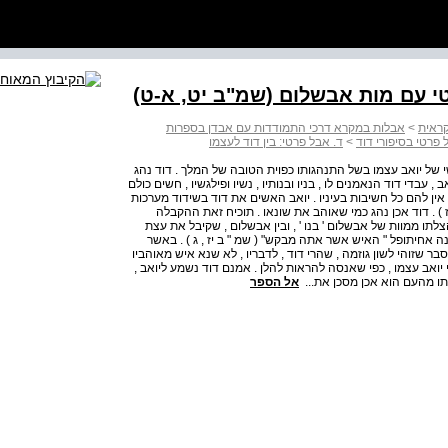
קראית
>
אבלות במקרא דרכי התמודדות עם אבדן בספרות
ל פרטי בסיפורי דוד
>
ד. אבל פרטי: בין דוד לעצמו
י של יואב עצמו בשל התנהגותו כפוית הטובה של המלך . דוד נהג
, עבדי דוד הנאמנים לו , בניו ובנותיו , נשיו ופילגשיו , חשים כולם
ין להם כל חשיבות בעיניו . יואב האשים את דוד בשידוד מערכות
' ז ) . דוד אכן נהג כמי שאוהב את שונאו . תוכיח זאת ההקבלה
הצלתו ממוות של אבשלום ' בנו ' , ובין אבשלום , שקיבל את עצת
ינה אחיתופל " האיש אשר אתה מבקש" ( שמ " ב יז , ג ) . באשר
בר שזוהי לשון גוזמה , שהרי דוד , לדבריו , לא שנא איש מאוהביו
 יואב עצמו , כפי שאנסה להראות להלן . אמנם דוד נשמע ליואב ,
ו מהעם הוא אכן מסכן את...
אל הספר