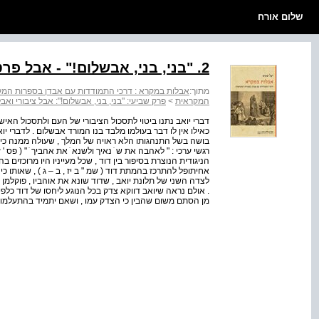
שלום אורח
2. "בני, בני, אבשלום!" - אבל פרטי עם מות אבשלום (שמ"ב יט, א-ט)
מתוך:
אבלות במקרא : דרכי התמודדות עם אבדן בספרות המ
המקראית
>
פרק שביעי: "בני, בני, אבשלום!": אבל ציבורי ואב
דברי יואב נתנו ביטוי לתסכול הציבורי של העם ולתסכול האיש
כאילו אין לו דבר בעולמו מלבד בנו המורד אבשלום . לדברי יואב 
בושה בשל התנהגותו הלא ראויה של המלך , שעולה ממנה כי א
רגשי ערכי : " לאהבה את ש ֹ נאיך ולשנא ֹ את אהביך ֹ " ( פס 
הניגודית הנוצרת בסיפור בין דוד , שכל מעייניו היו מרוכזים ב
אחיתופל להתרכז בהמתת דוד ( שמ " ב יז , ב – ג ) , שאותו כ
לצדה השני של תלונת יואב , שדוד שונא את אוהביו , פוקלמן ס
. אולם נראה שיואב דווקא צדק בכל הנוגע ליחסו של דוד כלפי
מן הסתם משום שהבין כי הצדק עמו , ושאם יתמיד בהתעלמות