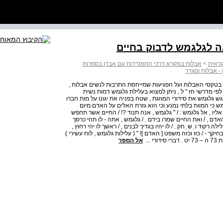
ה לגלגמש לדבוק בחיים
קראית
>
אבלות במקרא דרכי התמודדות עם אבדן בספרות
) - אבלות ומגדר
 בטקסי האבלות ועל הפגיעות שמייחסת התרבות לנשים אבלות ,
לפי מדרשי חז " ל , ניתן למצוא בעלילת גלגמש דמות נשית
ש גלגמש את סידורי המוזגת , שטח בפניה את יגונו על מות חברו
ש כי המוות בלתי נמנע וכי הוא גזרת האלים על האדם מיום
יו , אל גלגמש : / " גלגמש , אנה תנוד ?! / החיים אשר תחפש
דם , / ואת החיים שמרו בידם . / גלגמש , אתה - לו תהי כרסך
ה רקוד ו ְ ש ַ חק . / לו יהיו בגדיך לבנים , / ראשך לו יהי רחוץ ,
יקך - / כזו וכזה משפט [ האדם ]! " ( עלילות גלגמש , לוח עשירי )
אל הספר