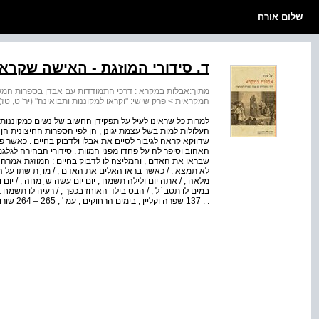
שלום אורח
ד. סידורי המוזגת - האישה שקרא
מתוך:
אבלות במקרא : דרכי התמודדות עם אבדן בספרות המ
המקראית
>
פרק שישי: "וקראו למקוננות ותבואינה" (יר' ט, טז
למרות כל שראינו לעיל על תפקידן החשוב של נשים כמקוננות
העלולות למות בשל עצמת יגונן , הן לפי הספרות החיצונית הן 
שדווקא קראה לגיבור לסיים את אבלו ולדבוק בחיים . כאשר פג
האהוב וסיפר לה על פחדו מפני המוות . סידורי הבהירה לגלגמ
שבראו את האדם , והמליצה לו לדבוק בחיים : המוזגת אמרה אל
לא תמצא . / כאשר בראו האלים את האדם , / מו ֶ ת שתו על הא
מלאה , / אתה יום ולילה תשמח , יום יום עשה ש ִ מחה , / יום וליל
במים לו תטב ֹ ל , / הבט בילד האוחז בכפך , / רעיה לו תשמח בח
. . 137 שפרה וקליין , בימים הרחוקים , עמ ' , 265 – 264 שורות 73 ה – 73 יט . דברי סידורי ...