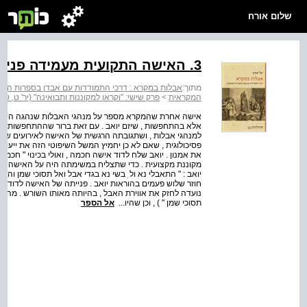
שלום אורח
3. האישה התקועית מעמידה פני אלמנה ואם שכולה (שמ"ב יד)
מתוך:
אבלות במקרא : דרכי התמודדות עם אבדן בספרות המ
המקראית
>
פרק שישי: "וקראו למקוננות ותבואינה" (יר' ט, טז
אישה אחרת שהמקרא מספר על מנהגי האבלות שנהגה היא הא
אלא בהתחפשות , שיזם יואב . עם זאת ברור שההתחפשות ה
למנהגי אבלות , ושתגובתה הרגשית של האישה לאירועים שכב
פסיכולוגית , שאם לא כן יחמיץ המשל השיפוטי הזה את ייעוד
את אמנון . יואב שלח לדוד אישה חכמה , ואולי בכינוי " חכמה
מקוננת מקצועית . כדי שתצליח במשימתה היה על האישה לה
יואב : " התאבלי נא ול ִ בשי נא בגדי אבל ואל תסוכי שמן והי
חוזר שלוש פעמים בהוראות יואב . פנייתה של האישה לדוד פות
נועדה לחזק את אווירת האבל , בהיותה מאותו השורש . מהורא
תסוכי שמן " ) , וכן שהיו...
אל הספר