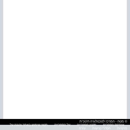
© מטח - המרכז לטכנולוגיה חינוכית
אינדקס הספרים
תקנון הספרייה
על הספרייה
תנאי שימוש באתר והגנה על
פרטיות
הסדרי נגישות
עזרה