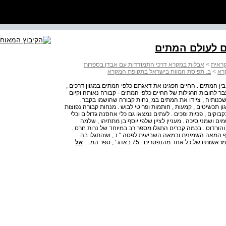
קראית
>
אבלות במקרא דרכי התמודדות עם אבדן בספרות
רא
>
ב. תפיסת המוות בישראל בתקופת המקרא
בין המתים . החיים הפגינו את דאגתם כלפי המתים במגוון דרכים ,
בר לחובות הרגילות של החיים כלפי המתים - קבורה נאותה וקיום
כנותיה , ציידו את המתים במ ִ נחות קבורה שהושמו בקבר .
גון תכשיטים , קמעות , חותמות ופריטי לבוש . מנחות קבורה נפוצות
קבוקים , פכיות ופכים . לעתים נמצאו גם כלי אחסנה גדולים וכלי
ים ושמני סיכה . מעניין לציין שלפי יוסף בן מתתיהו , שלמה
 והורדוס . בכמה קברים התגלו מספר רב במיוחד של נרות חרס .
ף המאה השמינית ובמאה השביעית לפסה " נ , ושהתגלו בה
ל אחד מהנפטרים . 75 באדג ' , ספר המ...
אל