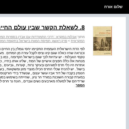
שלום אורח
8. לשאלת הקשר שבין עולם החיים לעולם המתים
מתוך:
אבלות במקרא : דרכי התמודדות עם אבדן בספרות המ
המקראית
>
פרק ראשון: תפיסת המוות בישראל בתקופת המק
לפי הדת הישראלית העממית התקיימו יחסי גומלין בין החיים ו
וכנראה שהיו כאלה שגם קיוו וציפו לקבל עזרה מן המתים . מע
טקסי האבלות - יש עדויות לכך שגם בישראל הקדומה , כמו בש
מנחות אלו כללו חפצים אישיים של המת , שליוו אותו בחייו , כ
אחרות היו כלי חרס לסוגיהם ובעיקר נרות , קערות , גביעים , ב
בישול . יש להניח שכלי החרס הכילו מוצרי מזון ומשקאות , בשמ
הטמין בקברו של דוד אביו עושר עצום , שנשדד בידי הורקנוס
במערת קבורה השוכנת במורד הר ציון , שהייתה בשימוש בסו
שרידיהם של למעלה מארבעים נשים וגברים , הונח נר חרס למראשותיו של כ
הספר