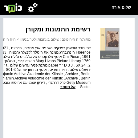
שלום אורח
רשימת התמונות ומקורן
מתוך:
היה היה פעם : צילום בעקבות ולטר בנימין
>
היה היה פע
1961 , Cm Piece אוסף פלרקסרס של גללברט ולי
paper ^ " D 3 J . SX 24 . 2 מתנת פניה וגרשו
Societ...
אל הספר