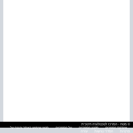
© מטח - המרכז לטכנולוגיה חינוכית
אינדקס הספרים
תקנון הספרייה
על הספרייה
תנאי שימוש באתר והגנה על
פרטיות
הסדרי נגישות
עזרה