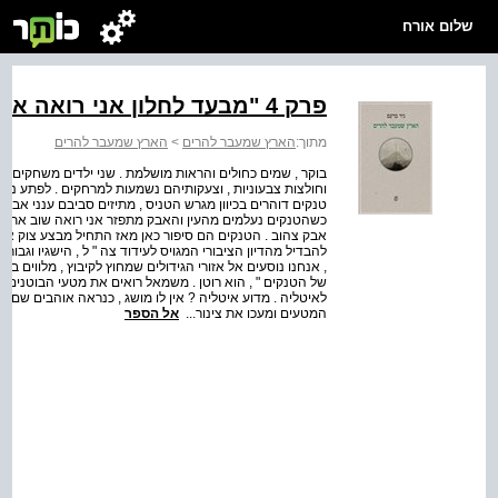
שלום אורח
פרק 4 "מבעד לחלון אני רואה את עזה" קיבוץ נירים
מתוך:
הארץ שמעבר להרים
>
הארץ שמעבר להרים
בוקר , שמים כחולים והראות מושלמת . שני ילדים משחקים טנ
וחולצות צבעוניות , וצעקותיהם נשמעות למרחקים . לפתע נשמ
טנקים דוהרים בכיוון מגרש הטניס , מתיזים סביבם ענני אב
כשהטנקים נעלמים מהעין והאבק מתפזר אני רואה שוב את שנ
אבק צהוב . הטנקים הם סיפור כאן מאז התחיל מבצע צוק אית
להבדיל מהדיון הציבורי המגויס לעידוד צה " ל , הישגיו וגבו
, אנחנו נוסעים אל אזורי הגידולים שמחוץ לקיבוץ , מלווים ב
של הטנקים " , הוא רוטן . משמאל רואים את מטעי הבוטנים , 
לאיטליה . מדוע איטליה ? אין לו מושג , כנראה אוהבים שם
המטעים ומעכו את צינור...
אל הספר