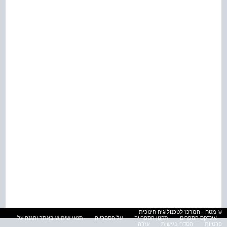
© מטח - המרכז לטכנולוגיה חינוכית
אינדקס הספרים
תקנון הספרייה
על הספרייה
תנאי שימוש באתר והגנה על
פרטיות
הסדרי נגישות
עזרה