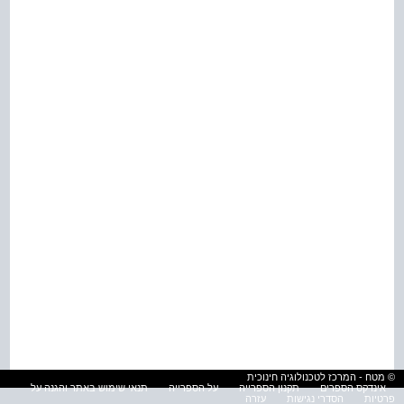
© מטח - המרכז לטכנולוגיה חינוכית
אינדקס הספרים
תקנון הספרייה
על הספרייה
תנאי שימוש באתר והגנה על
פרטיות
הסדרי נגישות
עזרה