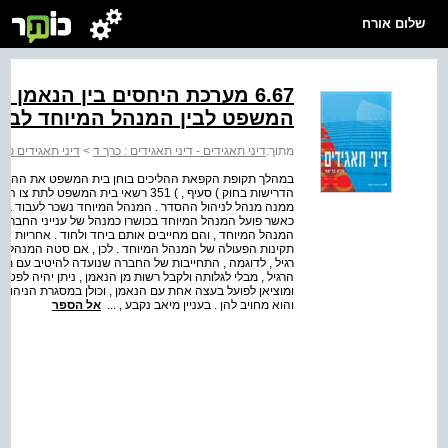
שלום אורח
6.67 מערכת היחסים בין הנאמן
המשפט לבין המנהל המיוחד לבי
מתוך:
דיני תאגידים - דיני תאגידים : כרך ד
>
דיני תאגידים כרך
במהלך תקופת הקפאת ההליכים בוחן בית המשפט את ההצעות
הדרישות בחוק ) סעיף , ) 351 רשאי 
ממנה מנהל לניהול ההסדר . המנהל המיוחד נשכר לעבוד בכפי
כאשר פועל המנהל המיוחד בכושרו כמנהל של ענייני החברה ב
תקינות הפעולה של המנהל המיוחד . לכן , אם סטה המנהל ה
רגיל , לדוגמה , התחייבות של החברה שנועדה להיטיב עם מק
הרגיל , מבלי לגלותה ולקבל רשות מן הנאמן , ניתן יהיה לפ
ומוציאן לפועל בעצה אחת עם הנאמן , וכולן במסגרת הניהול 
והוא מחויב להן . בעניין מיאב נקבע , ...
אל הספר