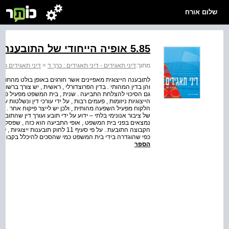
שלום אורח
5.85 אופיה הייחודי של התובענה הייצוגית
מתוך:
דיני תאגידים - דיני תאגידים : כרך ד
>
דיני תאגידים כרך
לתובענה הייצוגית מאפיינים אשר חורגים באופן בולט מהתפי
והן בדין המהותי . בדין הפרוצדורלי , ראשית , יש צורך ברשו
גם הסיכוי להצלחת התביעה . שנית , בית המשפט מפעיל פיק
הייצוגיות ניזומות , פעמים רבות , על ידי עורכי דין ונשלטות 
הלקוח מפעיל השפעה מהותית , ולכן יש לייצר פיקוח אחר . בדין
של ציבור אנונימי בלתי – ידוע על ידי תובע ועורך דין שהתובע
נמצאים בפני בית המשפט , אופי התביעה הוא כזה , שפסק דין 
הקבוצה התובעת . על פי סעיף 11 לחו
כפי שהוגדרה בידי בית המשפט כמי שהסכים להיכלל בקבוצה ,
הספר