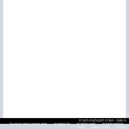
© מטח - המרכז לטכנולוגיה חינוכית
אינדקס הספרים
תקנון הספרייה
על הספרייה
תנאי שימוש באתר והגנה על
פרטיות
הסדרי נגישות
עזרה