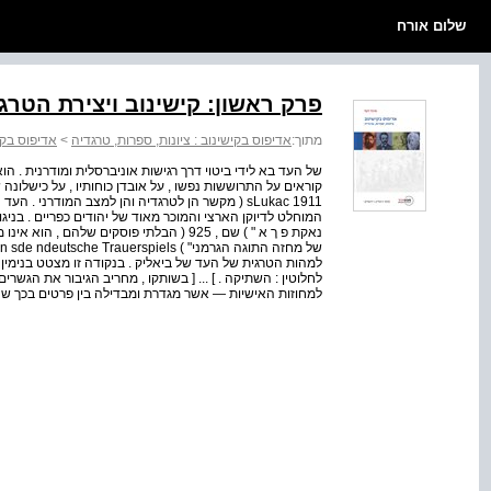
שלום אורח
פרק ראשון: קישינוב ויצירת הטרג
מתוך:
אדיפוס בקישינוב : ציונות, ספרות, טרגדיה
>
אדיפוס בקי
קוראים על התרוששות נפשו , על אובדן כוחותיו , על כישלונה 
sLukac 1911 ( מקשר הן לטרגדיה והן למצב המודרני .
המוחלט לדיוקן הארצי והמוכר מאוד של יהודים כפריים . בניגוד 
נאקת פ רֶ א " ) שם , 925 ( הבלתי פוסקים של
למהות הטרגית של העד של ביאליק . בנקודה זו מצטט בנימין את
לחלוטין : השתיקה . ] ... [ בשותקו , מחריב הגיבור את הגש
למחוזות האישיות — אשר מגדרת ומבדילה בין פרטים בכך שה