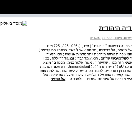
דיה היהודית
שינוב ציונות, ספרות, טרגדיה
של העד בא לידי ביטוי דרך רגישות אוניברסלית ומודרנית . הוא מכונה בפשטות " בן אדם " ) שם , , ) 026 , 825 , 725 ואנו
של השפה , על בדידותו , תכונות אשר לוקאץ ' בכתביו המוקדמים )
 העד הוא נוכחות טרגית מודרנית יותר מדמות אנושית ; הוא הניגוד
לקולקטיביות שלהם , הוא עומד לבדו ; ובניגוד ל " יללה , בכי ו
הם , הוא אינו מוציא הגה מפיו . שתיקה זו , אשר ואלטר בנימין מכנה ב " מוצאו
של מחזה התוגה הגרמני" ) gUrsprun sde ndeutsche Trauerspiels ( " היעדר פ ה " ) , ) Unmundigkeit היא תכונה מרכזית
 פרנץ רוזנצווייג : לגיבור הטרגי יש רק לשון אחת שהולמת אותו
רים אשר קושרים אותו אל האל ואל העולם , ומעלה את עצמו מעל
יא מדברת אל אישיויות אחרות — ולעבר ה...
אל הספר