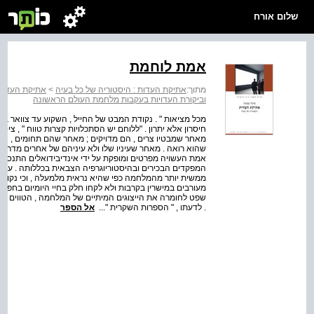
שלום אורח
אמת לוחמת
מתוך:
אתיקת העדות : היסטוריה של כל בעיה
>
אתיקת העדות 
וביקורת העדויות בעקבות מלחמת העולם הראשונה
מכל מציאות " . נקודת המבט של החייל , השקוע עד צוואר במצ
חיסרון אלא יתרון . "ללוחם יש הסתכלויות קצרות טווח " , ציטט 
מאחר שמבטיו צרים , הם מדויקים ; מאחר שהם תחומים , הם 
שהוא רואה . מאחר שעיניו שלו ולא עיניהם של אחרים מדריכו
אמת העשויה מפרטים ומופקת על ידי אינדיבידואלים התנסחה 
המפקדים הבכירים ובהיסטוריוגרפיה הצבאית בכללותה . עמד
ממשית יותר מהמלחמה כפי שהיא נראית מלמעלה , וכי נקוד
מעורבים במישרין בקרבות ולא לקחו חלק בחיי היומיום בחפירות
שפט לחומרה את הייצוגים המיתיים של המלחמה , הטווים 
. לדעתו , " הספרות השקרית "...
אל הספר