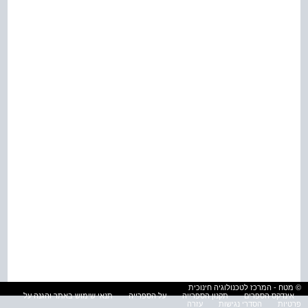
© מטח - המרכז לטכנולוגיה חינוכית
אינדקס הספרים
תקנון הספרייה
על הספרייה
תנאי שימוש באתר והגנה על
פרטיות
הסדרי נגישות
עזרה