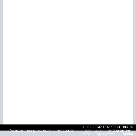
© מטח - המרכז לטכנולוגיה חינוכית
אינדקס הספרים
תקנון הספרייה
על הספרייה
תנאי שימוש באתר והגנה על
פרטיות
הסדרי נגישות
עזרה