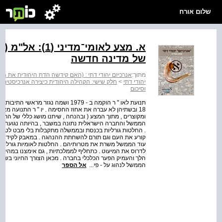
שלום אורח
א. מצע לאומי־מד
של מדינה חדשה
מתוך:
אנרכיזם יהודי דתי : (האם קידשה הדת היהודית את השלטו
יהודי דתי
>
חלק שישי: הקהילה היהודית כיצירה אנרכיסטית: 
וסיכום
18 ובשתיהן לא עברה את אחוז החסימה . יו " ר התנועה מאז
ומקוצרים , מתוך המצע ( ובהנחה , שיתנו מושג כללי של התו
הממשל והחברה הישראלית נתונה במשבר , בהיותה נגועה בחוס
. החלטות גורליות בכנסת ובממשלה מתקבלות בלי מבט לטווח אר
קורע את העם וגם תורם להשחתת ההנהגה . במאבק לקידום מטר
עוד הממשל משרת את מטרותיהם . החלטות לאומיות גורליות מת
לדרוס את המיעוט . כתחליף לממלכתיות , גם אימצנו במהירות
הלך והעמיק הפער הכלכלי בחברה . מכאן הצורך החיוני בשינוי
הממשל לנהוג על - פי...
אל הספר