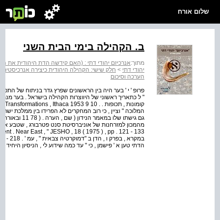
שלום אורח
ב. הקהילה בימי הבית השני
מתוך:
אנרכיזם יהודי דתי : (האם קידשה הדת היהודית את השלטו
יהודי דתי
>
חלק שישי: הקהילה היהודית כיצירה אנרכיסטית: 
הערכה וסיכום
פרופ ' י ' בער היה בין הראשונים שפרץ גדר בניתוח של התפת
המלוכה " וציין , כי רוב המחקרים לא הפרידו בין ממלכת ישר
גם גישתו שלו במא
הדתי טען א ' פישמן , כי " עד כמה שידוע לי , הניסיון היחיד