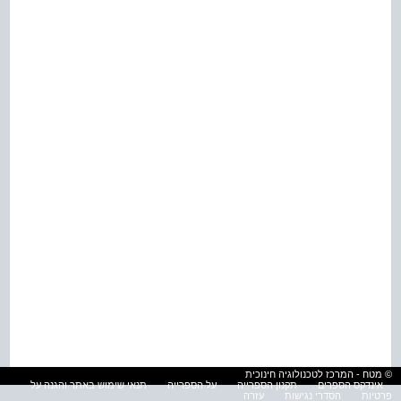
© מטח - המרכז לטכנולוגיה חינוכית
אינדקס הספרים
תקנון הספרייה
על הספרייה
תנאי שימוש באתר והגנה על
פרטיות
הסדרי נגישות
עזרה