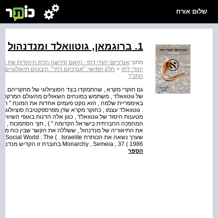
שלום אורח
1. ברוגמאן, גוטוואלד ומנדנהול
מתוך:
אנרכיזם יהודי דתי : (האם קידשה הדת היהודית את השלטו
יהודי דתי
>
חלק חמישי: "אנרכיזם דתי": היבטים תיאולוגיים וה
התנ"ך
גם חוקרי מקרא , שהתמקדו בצד הסוציולוגי של מחקריהם , הצ
של גוטוואלד , משתמש במונחים השאולים מהעולם המרקסיסטי
. גוטוואלד עצמו , כחוקר מקרא שדן מפרספקטיבה סוציולוגית ,
מטענות היסוד של גוטוואלד , כגון אלה הדנות באופי השיוויונ
המהפכה החברתית בישראל הקדומה " ) , תוך הסתמכות , למשל 
שערך נשאה את הכותרת d : The ( . Israelite
Monarchy , Semeia , 37 ( 1986 בחוברת זו הקדיש מנדנהול מאמר לסוציולוג לנדסברגר ולתיאוריית " האיכרים החופשי...
הספר