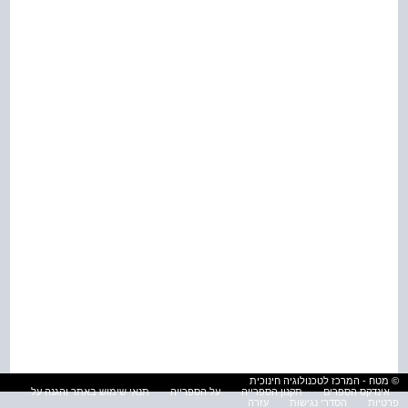
© מטח - המרכז לטכנולוגיה חינוכית
אינדקס הספרים
תקנון הספרייה
על הספרייה
תנאי שימוש באתר והגנה על
פרטיות
הסדרי נגישות
עזרה