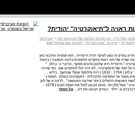
ת ראויה ל"תיאוקרטיה" יהודית?
ן המדיני?) : עיון פנורמי בגלגולו של רעיון מימי המ
>
"אנרכיזם"
יסטוריים
>
פרק טו: "אנרכיזם דתי", לסיכום: שש שאלות ושש
דיון בפרק זה נוגע לעיקר הדת היהודית , הוא תמצית החיבור כאן
ובאה שורה של הוגי דעות וחוקרים התומכים בדעה הנפוצה ( בהגות
ה " היהודית היא שלטון כוהנים ממשי , וכדברי ג ' ון לוק : "
על יסוד של תיאוקרטיה ; לא היה יכול להתקיים שם , כפי שהיה
אחרי הולדת ישו , הבדל כלשהו בין הכנסייה לבין המדינה " . ג ' ון לוק ( 1704 - 1632 ) היה פילוסוף אנגלי שנחשב , כידוע ,
 מאוד על התפיסה הליברלית - דמוקרטית בעולם . תומס ג '
ושת האנשים הדגולים ביותר שידעה האנושות " . לדעה זו של לוק
שותפים רבים , וחלקם מתבססים על פרשנות המונח " תיאוקרטיה " אצל פלביוס . מהם הבאנו לעיל את תומס הובס ( 1679 -
אל הספר