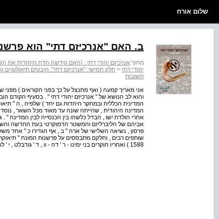
שלום אורח
ב. האם "אנרכיזם דתי" הוא פרשנו
מתוך:
אנרכיזם יהודי דתי : (האם קידשה הדת היהודית את השלטו
יהודי דתי
>
חלק חמישי: "אנרכיזם דתי": היבטים תיאולוגיים וה
תשובות
אני מאריך קמעה ( ואף מתנצל על כך בפני הקוראים ) מפני שה
והוא לב הנושא של " אנרכיזם יהודי דתי " . בסעיף הקודם ה
המדינית הכללית ובמחקר היהדות גם יחד ) שלפיה , ה " תיאוקרטי
המדינה היהודית , שהייתה שונה עד מאוד מכל השאר , נוסדה 
אביהם של הליברליזם והמשטר הדמוקרטי בעת החדשה והשפיע
פרסון , נשיאה השלישי של ארה " ב , אף הגדירו כ " אחד משל
1588 ) ואחריו חוקרים בני ימינו - ר ' דה - וו , ד ' גודבלט , י ' לורברבוים וג ' ויילר . כנגדם הבאנו את דע...