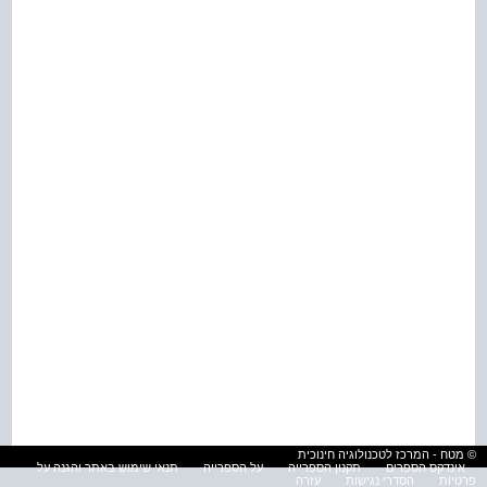
© מטח - המרכז לטכנולוגיה חינוכית
אינדקס הספרים
תקנון הספרייה
על הספרייה
תנאי שימוש באתר והגנה על
פרטיות
הסדרי נגישות
עזרה