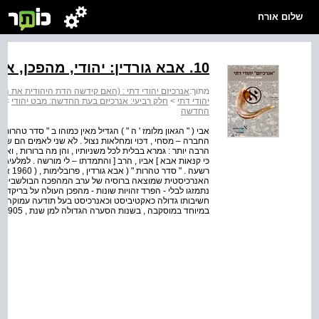
שלום אורח
10. אבא גורדין: יהודי, מהפכן, אנרכיסט (1964-1887)
מתוך:
אנרכיזם יהודי דתי : (האם קידשה הדת היהודית את השלטו
יהודי דתי
>
חלק רביעי: אנרכיזם בעת החדשה: מבט יהודי
>
פ
החדשה
אבי ( " הגאון מלומז ' ה " ) הגדּיל מאין כּמוהו ב " סדר טהרות 
החברה – מסּחי , דּכּוי ומחלאות נצּול . לֹא שני לאמּים הם שני 
הרבה יותר : גּמרא בבלית לכל משניותיו , והן מה ברורות , ואינן נ
כּי קנּאות אבא ] אביו , הרב [ והתמדתו – לי מורשה . למּלעיגים 
רשעה . 
נתמזגו לבלי - הפרד זהויות שונות - מהפכן העולה על בריקדות
חשיבותו גדולה כאקטיביסט וכאנרכיסט בעל תודעה עמוקה וכפו
במיוחד במוסקבה , בשנות הסערה הגדולה למן שנת , 1905 עב...