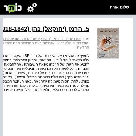
שלום אורח
5. הרמן (יחזקאל) כהן (1918-1842)
מתוך:
אנרכיזם יהודי דתי : (האם קידשה הדת היהודית את השלטו
יהודי דתי
>
חלק רביעי: אנרכיזם בעת החדשה: מבט יהודי
>
פ
החדשה
לסעיף זה הגעתי באקראי בכ
עלה בדעתי לייחד לו דיון . עם זאת , ומכיוון שנמצאתי בסיו
להציג את הגותו של ה ' כהן מפאת חשיבותה , אך להביאה בקצ
חכם זה , יוכל לעשות זאת גם בעזרת הביבליוגרפיה הבסיסית ש
בעברית ( דת התבונה , כתבים על היהדות , עיונים ביהדות ); וכ
ונ ' רוטנשטרייך ( ראו כולם ברשימה הביבליוגרפית ) . ראויים ד
בפרט , להתייחסות מעמיקה יותר ; אך , כאמור , קצר המצע מהש
קהילה קטנה בגרמניה המרכזית ) . בילדותו למד תורה ויהדות מ
המדרש לרבנים בברסלאו , ולאחר מכן - פילוסופיה באוניברסי