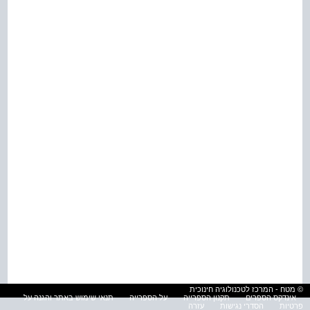
© מטח - המרכז לטכנולוגיה חינוכית
אינדקס הספרים
תקנון הספרייה
על הספרייה
תנאי שימוש באתר והגנה על
פרטיות
הסדרי נגישות
עזרה