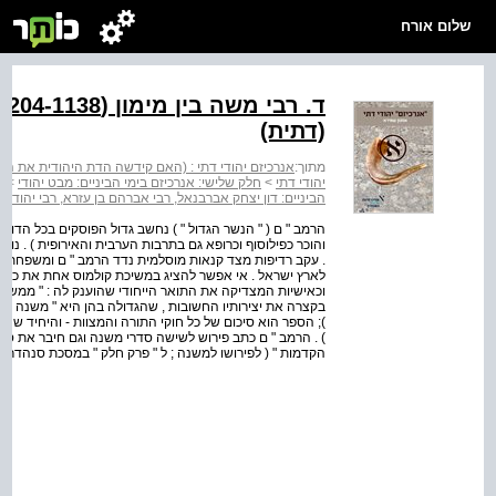
שלום אורח
(דתית)
מתוך:
אנרכיזם יהודי דתי : (האם קידשה הדת היהודית את השלטו
יהודי דתי
>
חלק שלישי: אנרכיזם בימי הביניים: מבט יהודי
>
פ
הביניים: דון יצחק אברבנאל, רבי אברהם בן עזרא, רבי יהודה ה
הרמב " ם ( " הנשר הגדול " ) נחשב גדול הפוסקים בכל הדורות , 
והוכר כפילוסוף וכרופא גם בתרבות הערבית והאירופית ) . נול
לארץ ישראל . אי אפשר להציג במשיכת קולמוס אחת את כל פוע
וכאישיות המצדיקה את התואר הייחודי שהוענק לה : " ממשה [ 
בקצרה את יצירותיו החשובות , שהגדולה בהן היא " משנה תורה 
); הספר הוא סיכום של כל חוקי התורה והמצוות - והיחיד שהר
) . הרמב " ם כתב פירוש לשישה סדרי משנה וגם חיבר את ספרו 
הקדמות " ( לפירושו למשנה ; ל " פרק חלק " במסכת סנהדרין ; 