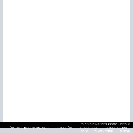
© מטח - המרכז לטכנולוגיה חינוכית
אינדקס הספרים
תקנון הספרייה
על הספרייה
תנאי שימוש באתר והגנה על
פרטיות
הסדרי נגישות
עזרה