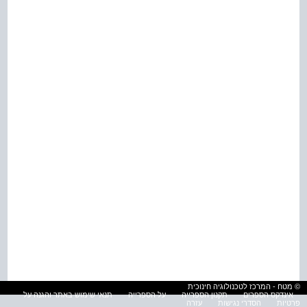
© מטח - המרכז לטכנולוגיה חינוכית
אינדקס הספרים
תקנון הספרייה
על הספרייה
תנאי שימוש באתר והגנה על
פרטיות
הסדרי נגישות
עזרה