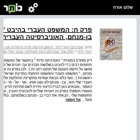
שלום אורח
פרק ח: המשפט העברי בהיבט "אנ
בן-מנחם, האוניברסיטה העברית)
מתוך:
אנרכיזם יהודי דתי : (האם קידשה הדת היהודית את השלטו
יהודי דתי
>
חלק שני: אנרכיזם בעת העתיקה: מבט יהודי ומבט
דיון מפורט בסוגיית " האנרכיזם הדתי " בהקשר של המשפט הע
תחומים רבים ( די להביט בשלושת הכרכים עבי הכרס של ספרו 
מושג על היקפו העצום של תחום רחב זה ) . לכן בפרק זה אב
מנחם , " המשפט העברי והמשפט החוקתי במדינת ישראל " , בל
ראשוניות ) , ואף בלא הבאת עמדות מחקריות החולקות עליו .
העברי שלי הוא , ובן - מנחם לא נקט אותו . אף - על - פי - כ
כאמור , מובאים כאן דבריו כדעה יחידה לשם פתיחת הדיון , וה
מאמרו הוספתי בפרק זה הערות שוליים להבהרת העניין , וכולן מ
התוספות שלי , הבאתי את דברי בן - מנחם בשלמותם , כולל ה
מעל...
אל הספר