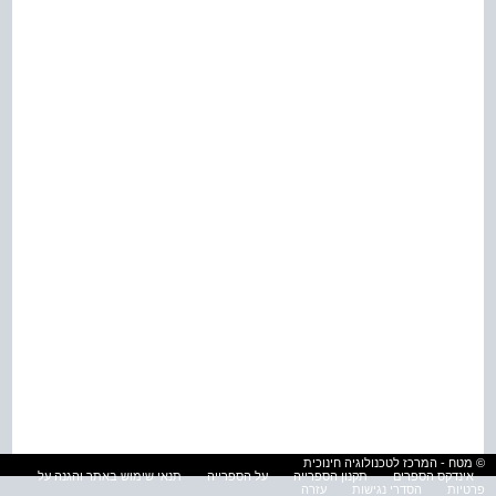
© מטח - המרכז לטכנולוגיה חינוכית
אינדקס הספרים
תקנון הספרייה
על הספרייה
תנאי שימוש באתר והגנה על
פרטיות
הסדרי נגישות
עזרה