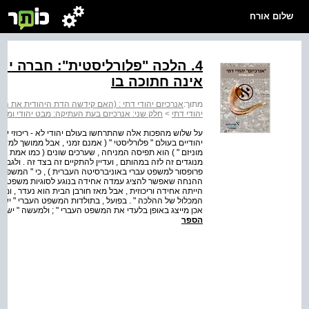
שלום אורח
4. הלכה "פלורליסטית": חברה י
אינה חתוכה בו
מתוך:
אנרכיזם יהודי דתי : (האם קידשה הדת היהודית את השלטו
יהודי דתי
>
חלק שני: אנרכיזם בעת העתיקה: מבט יהודי ומבט
על שלוש מהפכות אלה שהתרחשו בעולם יהודי לא - ריכוזי יש ל
יהודיים בעולם " פלורליסטי " ( אמנם זמני , אבל ממושך למדי )
מוניזם " ) הוא תפיסה המניחה , שערכים שונים ( כמו אמת ושלו
מנוגדים זה לזה במהותם , ועדיין להתקיים זה בצד זה . ולגב
פרופסור למשפט עברי באוניברסיטה העברית ) , כי " המשפט ה
ההנחה שאפשר להציג עמדה אחידה בנוגע לסוגיות משפטיות שו
הייתה אחידה וריכוזית , אבל מאז חורבן הבית הוא נעדר , ו
המכלול של ההלכה " . בפועל , בתולדות המשפט העברי " ישנם 
אכן מייצג באופן בלעדי את המשפט העברי " ; ולמעשה " ישנה
הספר