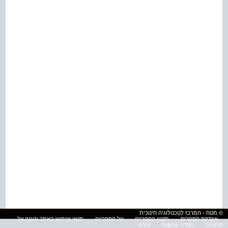
© מטח - המרכז לטכנולוגיה חינוכית
אינדקס הספרים
תקנון הספרייה
על הספרייה
תנאי שימוש באתר והגנה על
פרטיות
הסדרי נגישות
עזרה