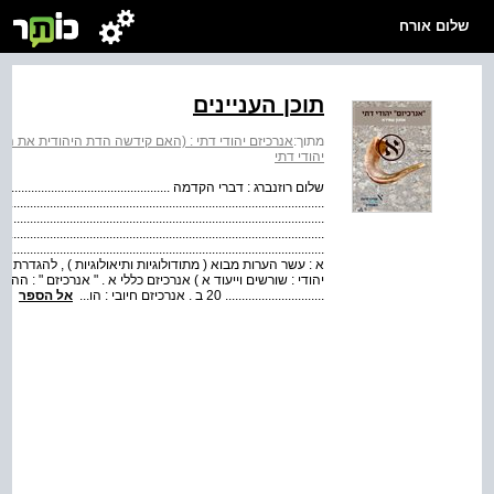
שלום אורח
תוכן העניינים
מתוך:
אנרכיזם יהודי דתי : (האם קידשה הדת היהודית את השלטו
יהודי דתי
שלום רוזנברג : דברי הקדמה .......................................................
....................................................................................
.............................................................................................
...........................................................................................
...................................................................................
יהודי : שורשים וייעוד א ) אנרכיזם כללי א . " אנרכיזם " : ה
.............................. 20 ב . אנרכיזם חיובי : הו...
אל הספר