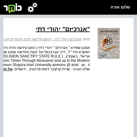
שלום אורח
"אנרכיזם" יהודי דתי
מתוך:
אנרכיזם יהודי דתי : (האם קידשה הדת היהודית את השלטו
אמנון שפירא " אנרכיזם " יהודי דתי ( האם קידשה הדת היהודית
אריאל , בשומרון ION SANCTIFY STATE RULE
 Rabbinic Times Through Abravanel and up to the Modern
שלוין הגהה : שרית קרקובר דפוס פרינטיב , ירושלים
אל הספ