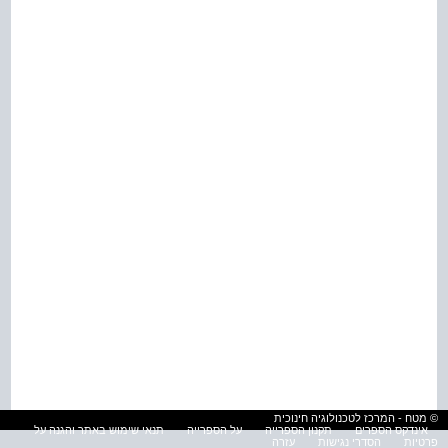
© מטח - המרכז לטכנולוגיה חינוכית
אינדקס הספרים
תקנון הספרייה
על הספרייה
תנאי שימוש באתר והגנה על
פרטיות
הסדרי נגישות
עזרה