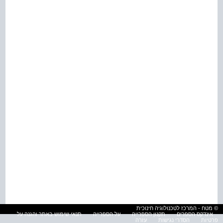
© מטח - המרכז לטכנולוגיה חינוכית
אינדקס הספרים
תקנון הספרייה
על הספרייה
תנאי שימוש באתר והגנה על
פרטיות
הסדרי נגישות
עזרה