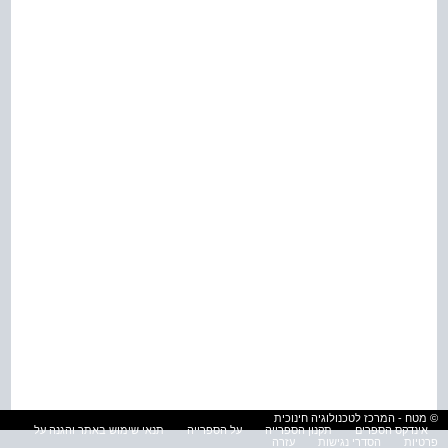
© מטח - המרכז לטכנולוגיה חינוכית
אינדקס הספרים
תקנון הספרייה
על הספרייה
תנאי שימוש באתר והגנה על
פרטיות
הסדרי נגישות
עזרה