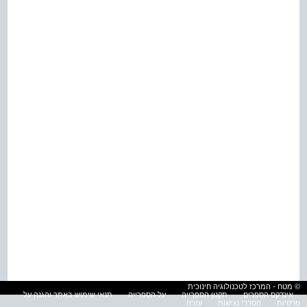
© מטח - המרכז לטכנולוגיה חינוכית
אינדקס הספרים
תקנון הספרייה
על הספרייה
תנאי שימוש באתר והגנה על
פרטיות
הסדרי נגישות
עזרה