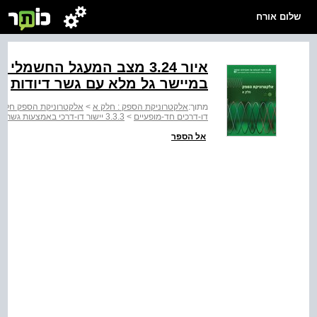
שלום אורח
איור ‭3.24‬ מצב המעגל הח
במיישר גל מלא עם גשר דיודות
מתוך:
אלקטרוניקת הספק : חלק א
>
אלקטרוניקת הספק חלק 
דו-דרכים חד-מופעיים
>
3.3.3 יישור דו-דרכי באמצעות גשר דיודות עם עומס התנגדותי
אל הספר