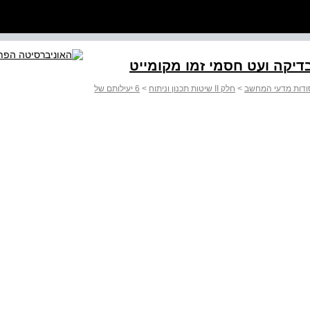
סודות מדעי המחשב
>
חלק II שיטות תכנון וניתוח
>
6 יעילותם של