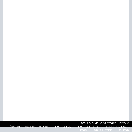
© מטח - המרכז לטכנולוגיה חינוכית
אינדקס הספרים
תקנון הספרייה
על הספרייה
תנאי שימוש באתר והגנה על
פרטיות
הסדרי נגישות
עזרה