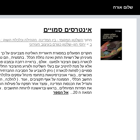
שלום אורח
אינטרסים סמויים
מתוך:
השלטון המקומי - בין המדינה, הקהילה וכלכלת השוק : כ
ב
>
יחסי הון–שלטון כגורם בעיצוב העירוני
חוקרים הפועלים במסגרת תיאוריית האליטה מצביעים על כך 
מעיניהן של רשויות החוק ואינה נחלת הכלל . בתמצית , הם טוענ
לכאורה בשם הציבור ולמענו . אולם , בראייה רחבה ובמבט פח
אלא על מנת להיטיב עם בעלי השליטה ולגרוע מהציבור החלש
מוכשרים , בוגרי אוניברסיטאות בתחומי מינהל עסקים וכלכל
החשב הכללי , הממונה על אגף תקציבים , ועוד . ( להלכה , 
ותגדיל את הכנסות המדינה , ומצד אחר תפקח על פעילות השו
המאה ה 20...
אל הספר