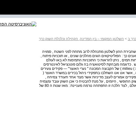
רך ב
>
השלטון המקומי – בין המדינה, הקהילה וכלכלת השוק כרך
שחבירת ההון לשלטון מתנהלת לרוב מתחת לפני השטח , סמויה
ים כך : הפוליטיקאים הוגים מהלכים שונים , או תוכניות פיתוח ,
ות תמים , ניתן להראות כי התוכניות התמימות לא באו לעולם
 . כדוגמה מובהקת לסיטואציה בה גלום פוטנציאל לאינטרסים
סמויים ( לפחות לכאורה ) ניתן להצביע על הסביבה החברתית ) milieu ) של הקבוצה המכונה " נערי האוצר" — פקידים צעירים
ה , אשר אט אט השתלבו בתפקידי ניהול בכירים במשרד האוצר (
הפקידים אמורים לעצב מדיניות אשר מצד אחד תעודד צמיחה ,
ק החופשי , היזמים , על מנת להבטיח כי אכן השוק עובד ומצמיח
את הפירות המיוחלים , בראש ובראשונה לרווחת התושבים . אולם , לצד הלכה זו התפתחה נורמה מעניינת : מאז שנות ה 80 של