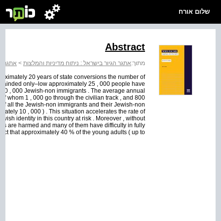
שלום אורח
Abstract
אתגר הג
>
אתגר הגיור בישראל : ניתוח מדיניות והמלצות
מתוך:
proximately 20 years of state conversions the number of
remainded only–low approximately 25 , 000 people have
e 340 , 000 Jewish-non immigrants . The average annual
of whom 1 , 000 go through the civilian track , and 800
 % of all the Jewish-non immigrants and their Jewish-non
ately 10 , 000 ) . This situation accelerates the rate of
sh identity in this country at risk . Moreover , without
ghts are harmed and many of them have difficulty in fully
fact that approximately 40 % of the young adults ( up to ...