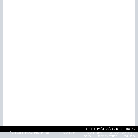
© מטח - המרכז לטכנולוגיה חינוכית
אינדקס הספרים
תקנון הספרייה
על הספרייה
תנאי שימוש באתר והגנה על
פרטיות
הסדרי נגישות
עזרה