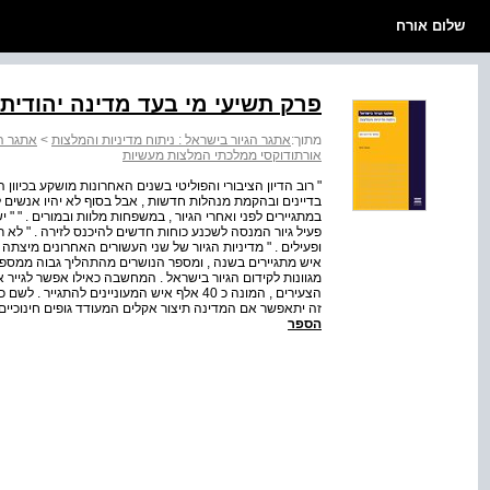
שלום אורח
פרק תשיעי מי בעד מדינה יהודית?
מתוך:
אתגר הגיור בישראל : ניתוח מדיניות והמלצות
>
אתגר הג
אורתודוקסי ממלכתי המלצות מעשיות
" רוב הדיון הציבורי והפוליטי בשנים האחרונות מושקע בכיוון הל
בדיינים ובהקמת מנהלות חדשות , אבל בסוף לא יהיו אנשים לג
במתגיירים לפני ואחרי הגיור , במשפחות מלוות ובמורים . " " י
פעיל גיור המנסה לשכנע כוחות חדשים להיכנס לזירה . " לא רק
איש מתגיירים בשנה , ומספר הנושרים מהתהליך גבוה ממספר
מגוונות לקידום הגיור בישראל . המחשבה כאילו אפשר לגייר 
הצעירים , המונה כ 40 אלף איש המעוניינים לה
זה יתאפשר אם המדינה תיצור אקלים המעודד גופים חינוכיים ל
הספר