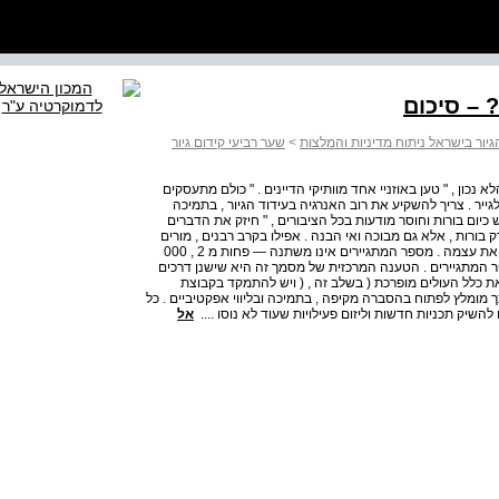
 – סיכום
יור בישראל ניתוח מדיניות והמלצות
>
שער רביעי קידום גיור
א נכון , " טען באוזניי אחד מוותיקי הדיינים . " כולם מתעסקים
ייר . צריך להשקיע את רוב האנרגיה בעידוד הגיור , בתמיכה
ש כיום בורות וחוסר מודעות בכל הציבורים , " חיזק את הדברים
 בורות , אלא גם מבוכה ואי הבנה . אפילו בקרב רבנים , מורים
ופעילים . " מדיניות הגיור של שני העשורים האחרונים מיצתה את עצמה . מספר המתגיירים אינו משתנה — פחות מ 2 , 000
 המתגיירים . הטענה המרכזית של מסמך זה היא שישנן דרכים
את כלל העולים מופרכת ( בשלב זה , ( ויש להתמקד בקבוצת
תגייר . לשם כך מומלץ לפתוח בהסברה מקיפה , בתמיכה ובליווי אפקטיביים . כל
השיק תכניות חדשות וליזום פעילויות שעוד לא נוסו ....
אל