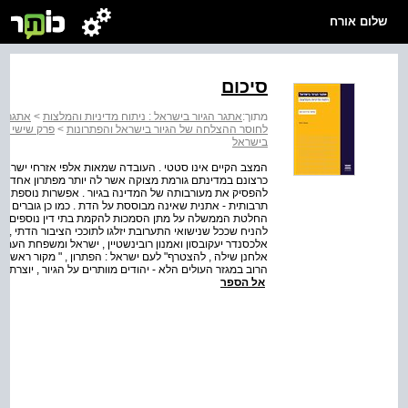
שלום אורח
סיכום
מתוך:
אתגר הגיור בישראל : ניתוח מדיניות והמלצות
>
אתגר הג
לחוסר ההצלחה של הגיור בישראל והפתרונות
>
פרק שישי מגי
בישראל
המצב הקיים אינו סטטי . העובדה שמאות אלפי אזרחי ישראל א
כרצונם במדינתם גורמת מצוקה אשר לה יותר מפתרון אחד . י
להפסיק את מעורבותה של המדינה בגיור . אפשרות נוספת שעו
תרבותית - אתנית שאינה מבוססת על הדת . כמו כן גוברים הקו
החלטת הממשלה על מתן הסמכות להקמת בתי דין נוספים , עולה
הרוב במגזר העולים הלא - יהודים מוותרים על הגיור , יוצרת " 
אל הספר