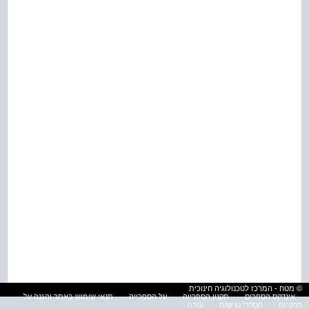
© מטח - המרכז לטכנולוגיה חינוכית
אינדקס הספרים
תקנון הספרייה
על הספרייה
תנאי שימוש באתר והגנה על
פרטיות
הסדרי נגישות
עזרה