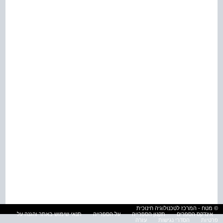
© מטח - המרכז לטכנולוגיה חינוכית
אינדקס הספרים
תקנון הספרייה
על הספרייה
תנאי שימוש באתר והגנה על
פרטיות
הסדרי נגישות
עזרה