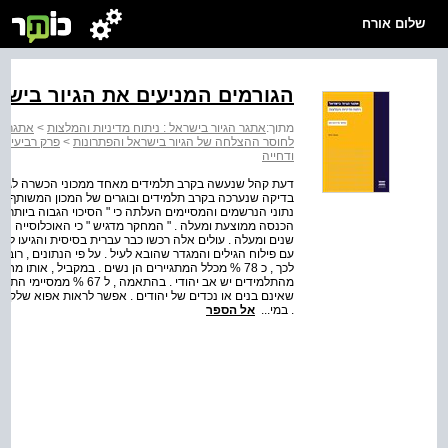
שלום אורח
הגורמים המניעים את הגיור בישר
מתוך:
אתגר הגיור בישראל : ניתוח מדיניות והמלצות
>
אתגר הג
לחוסר ההצלחה של הגיור בישראל והפתרונות
>
פרק רביעי ה
ודחייה
דעת קהל שנעשה בקרב תלמידים מאחד ממכוני הכשרה לגיור , אר
בדיקה שנערכה בקרב תלמידים ובוגרים של המכון המשותף ללימ
נתוני הנרשמים והמסיימים העלתה כי " הסיכוי הגבוה ביותר לס
שנים ומעלה . עולים אלה רכשו כבר עברית בסיסית והגיעו ל
שאינם בנים או נכדים של יהודים . אפשר לראות אפוא שלקרב
. במי...
אל הספר