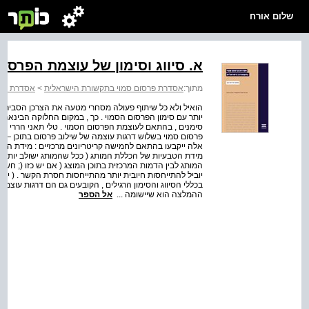
שלום אורח
א. סיווג וסימון של עוצמת הפרסו
מתוך:
אסדרת פרסום סמוי בתקשורת הישראלית
>
אסדרת פרס
הואיל ולא כל שיתוף פעולה מסחרי מטעה את הצרכן הסביר 
יותר עם סימון הפרסום הסמוי . כך , במקום החלוקה הבינארי
סימנים , בהתאם לעוצמת הפרסום הסמוי . טלי תאני הררי ות
פרסום סמוי בשלוש דרגות עוצמה של שילוב פרסום בתוכן — גב
אלה ייקבעו בהתאם לחמישה קריטריונים מרכזיים : מידת הבולטות
מידת הטבעיות של הכללת המותג ( ככל שהמותג ישולב יותר בטב
המותג לבין הדמות המרכזית בתוכן המוצג ( אם יש כזו (; חש
יוביל להתייחסות חיובית יותר מהתייחסות חסרת הקשר . ( ית
בכללי הסיווג והסימון הרגילים , הקובעים גם הם דרגות עוצ
ההמלצה הוא שיישומה ...
אל הספר