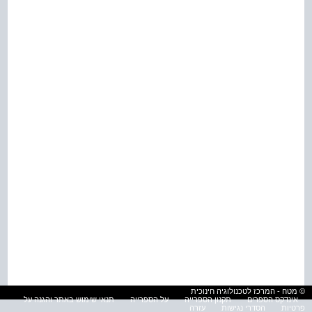
© מטח - המרכז לטכנולוגיה חינוכית
אינדקס הספרים
תקנון הספרייה
על הספרייה
תנאי שימוש באתר והגנה על
פרטיות
הסדרי נגישות
עזרה