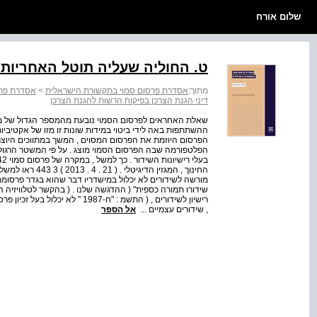
שלום אורח
ט. החוליה שעליה תוטל האחריות
מתוך:
אסדרת פרסום סמוי בתקשורת הישראלית
>
אסדרת פרס
דיני הגנת הצרכן בפיקוח הרשות להגנת הצרכן
שאלת האחראים לפרסום הסמוי נובעת מהמספר הגדול של מש
ההשתתפות באה לידי ביטוי במידות שונות זו מזו של אקטיביו
הפרסום היוזמת את הפרסום המסוים , המשך במתווכים היו
הפלטפורמה שבה הפרסום הסמוי מוצג . על פי המשטר הרגולטור
מורשה לשידורים לא יכלול במישדריו דבר שהוא בגדר פרסומת ,
רישיון לשידורים , ( התשמ : "ח-87
, שידורים עצמיים ...
אל הספר