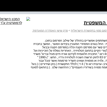
 המשפטית
ום סמוי בתקשורת הישראלית
>
פרק שישי האסדרה המועדפת:
תתפים אפשריים בתהליך של שילוב הפרסום בתוכן .
ת : החל בגורם המסחרי המעוניין בקידום המוצר , המשך בחברת
צרים קשר עם מפרסם הקצה וכלה במפרסם הקצה ובבעל
י הקיים בתחום הטלוויזיה , האחריות נופלת על הזכייניות ועל
בעלי רישיונות השידור . כך למשל , במקרה של פרסום סמוי 442 ראו " התכנית הלאומית לקידום אורח חיים פעיל ובריא" משרד
החינוך , המגזין הדיגיטלי . ( 21 . 4 . 2013 ) 3 443 ראו למשל 'ס 83 לחוק הרשות השניה לטלוויזיה ורדיו , התש : "ן-1990 "
 גלויה או מוסווית ושאינו תשדיר פרסומת ואשר קיבל עבור
שידורו תמורה כספית" ( ההדגשה שלנו . ( בהקשר לטלוויזיה הרב–ערוצית ראו ס' ) 4 ד ) לכללי התקשורת ( בזק ושידורים ) ( בעל
19 " לא יכלול בעל זכיון פרסומת סמויה בשידוריו העצמיים" ( ההדגשה שלנו . ( בהתאם לסעיף