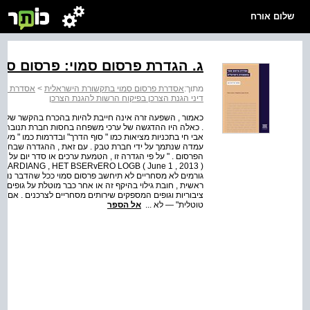
שלום אורח
ג. הגדרת פרסום סמוי: פרסום סמ
מתוך:
אסדרת פרסום סמוי בתקשורת הישראלית
>
אסדרת פרס
דיני הגנת הצרכן בפיקוח הרשות להגנת הצרכן
כאמור , השפעה זרה אינה חייבת להיות בהכרח בהקשר של מו
. כאלה היו ההדגשה של ערכי משפחה בחסות חברת תנובה בתכנית
אבי חי בתכניות מציאות כמו " סוף הדרך" ובדרמות כמו " מעורב י
עמדה שנתמך על ידי חברת טבק . עם זאת , ההגדרה שבחוק ה
הפרס
גורמים לא מסחריים לא תיחשב פרסום סמוי ככל שהדבר נוגע 
ראשית , חובת גילוי בהיקף זה או אחר כבר מוטלת על גופים בעל
ציבוריות וגופים המספקים שירותים מסחריים לצרכנים . אם תו
טוטלית" — לא ...
אל הספר