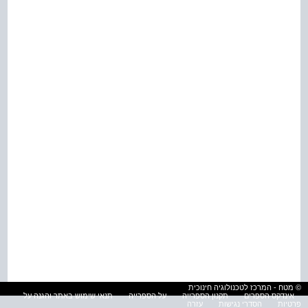
© מטח - המרכז לטכנולוגיה חינוכית
אינדקס הספרים
תקנון הספרייה
על הספרייה
תנאי שימוש באתר והגנה על
פרטיות
הסדרי נגישות
עזרה