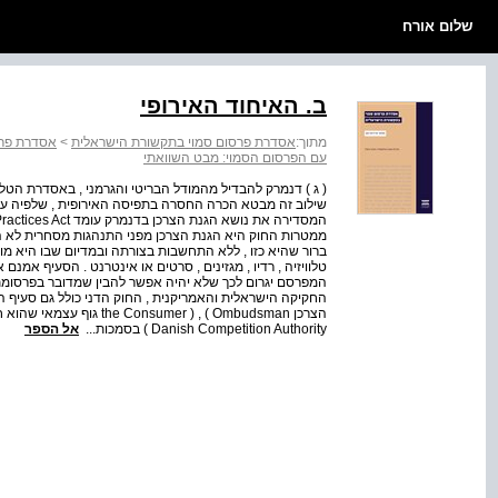
שלום אורח
ב. האיחוד האירופי
מתוך:
אסדרת פרסום סמוי בתקשורת הישראלית
>
אסדרת פרס
עם הפרסום הסמוי: מבט השוואתי
( ג ) דנמרק להבדיל מהמודל הבריטי והגרמני , באסדרת הטלו
שילוב זה מבטא הכרה החסרה בתפיסה האירופית , שלפיה עקר
ברור שהיא כזו , ללא התחשבות בצורתה ובמדיום שבו היא מ
טלוויזיה , רדיו , מגזינים , סרטים או אינטרנט . הסעיף אמנ
המפרסם יגרום לכך שלא יהיה אפשר להבין שמדובר בפרסומת 
החקיקה הישראלית והאמריקנית , החוק הדני כולל גם סעיף ה
Danish Competition Authority ) בסמכות...
אל הספר