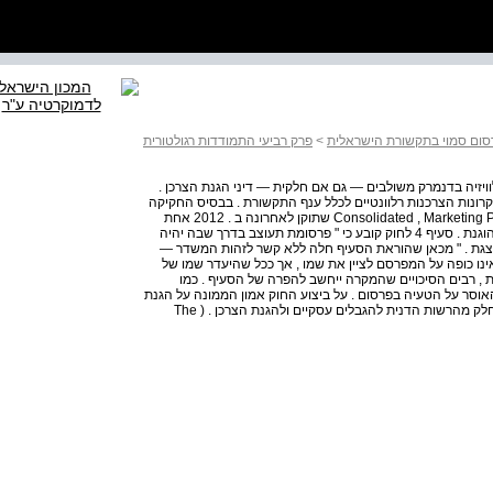
ום סמוי בתקשורת הישראלית
>
פרק רביעי התמודדות רגולטורית
ויזיה בדנמרק משולבים — גם אם חלקית — דיני הגנת הצרכן .
ונות הצרכנות רלוונטיים לכלל ענף התקשורת . בבסיס החקיקה
המסדירה את נושא הגנת הצרכן בדנמרק עומד Consolidated , Marketing Practices Act שתוקן לאחרונה ב . 2012 אחת
ממטרות החוק היא הגנת הצרכן מפני התנהגות מסחרית לא הוגנת . סעיף 4 לחוק קובע כי " פרסומת תעוצב בדרך שבה יהיה
וצגת . " מכאן שהוראת הסעיף חלה ללא קשר לזהות המשדר —
ם אינו כופה על המפרסם לציין את שמו , אך ככל שהיעדר שמו של
, רבים הסיכויים שהמקרה ייחשב להפרה של הסעיף . כמו
אוסר על הטעיה בפרסום . על ביצוע החוק אמון הממונה על הגנת
הצרכן the Consumer ) , ( Ombudsman גוף עצמאי שהוא חלק מהרשות הדנית להגבלים עסקיים ולהגנת הצרכן . ( The