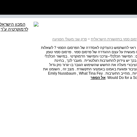
ום סמוי בתקשורת הישראלית
>
פרק שני מעגלי הפגיעה
עה ראוי להשתמש כהצדקה לאסדרה של הפרסום הסמוי ? לשאלות
מעשית על עצם ההגדרה של פרסום סמוי . פרסום סמוי טומן
 : המישור הכלכלי–צרכני והמישור הדמוקרטי . במישור הכלכלי
כך יש צידוק להתערבות רגולטורית . מעבר לכך , בחינת
בורי מעלה את החשש שהשימוש הגובר בו יגרור נזק גדול
ציבור ופוגעת באמונו באמצעי התקשורת . מצב זה , השומט את
הקרקע תחת עצם היכולת לנהל שיח כן ורציונלי בסוגיות ציבוריות , מחייב התערבות . Emily Nussbaum , What Tina Fey
Would Do for a S
אל הספר