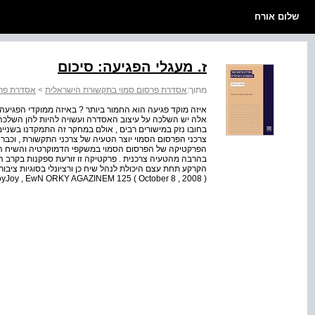
שלום אורח
ז. מעגלי הפגיעה: סיכום
מתוך:
אסדרת פרסום סמוי בתקשורת הישראלית
>
אסדרת פרס
איזה מוקד פגיעה הוא החמור ביותר ? באיזה ממוקדי הפגי
אלה יש השלכה על עיצוב האסדרה ועשויה להיות להן השלכה 
בחובו נזק במישורים רבים , אולם במחקר זה התמקדנו בשניים
צרכני הפרסום הסמוי יוצר הטעיה של צרכני התקשורת , וכבר ב
הפרקטיקה של הפרסום הסמוי במשקפי הדמוקרטיה והשיח הצי
בהרבה מהטעיה צרכנית . פרקטיקה זו זורעת ספקנות בקרב ה
oyJoy , EwN ORKY AGAZINEM 125 ( October 8 , 2008 )