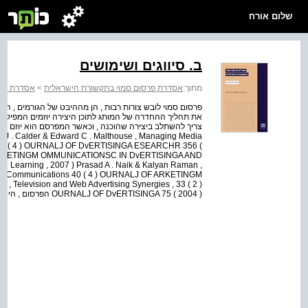
שלום אורח
ב. סיווגים ושימושים
אסדרת פרס
>
אסדרת פרסום סמוי בתקשורת הישראלית
מתוך:
פרסום סמוי לובש צורות רבות , הן מההיבט של הגורמים , הי ,
את תהליך ההחדרה של המותג לתוכן היצירה יוזמים המפיק או 
l Ad
y J . Calder & Edward C . Malthouse , Managing Media
ng 45 ( 4 ) OURNALJ OF DvERTISINGA ESEARCHR 356 (
 ARKETINGM OMMUNICATIONSC IN DvERTISINGA AND
n Learning , 2007 ) Prasad A . Naik & Kalyan Raman ,
edia Communications 40 ( 4 ) OURNALJ OF ARKETINGM
 Television and Web Advertising Synergies , 33 ( 2 )
OURNALJ OF DvERTISINGA 75 ( 2004 ) הפרסום , היצירה מופקת עבור המותג ויש...