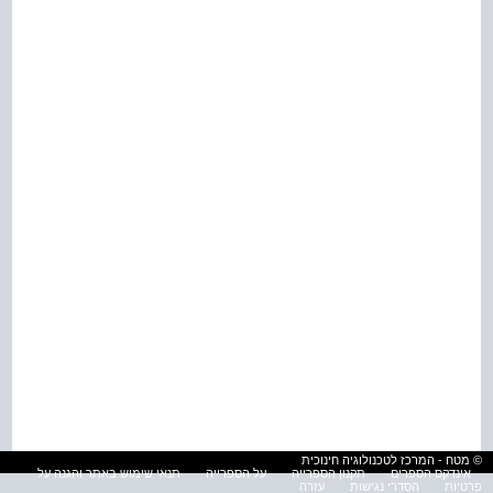
© מטח - המרכז לטכנולוגיה חינוכית
אינדקס הספרים
תקנון הספרייה
על הספרייה
תנאי שימוש באתר והגנה על
פרטיות
הסדרי נגישות
עזרה