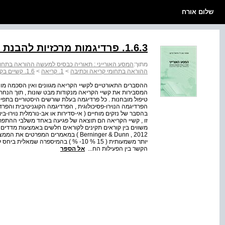
שלום אורח
1.6.3. פרדיגמות מרכזיות להבנת קשיי הקריאה
מתוך:
המסע האורייני : תאוריה כבסיס למעשה ההוראה בתחומ
ההוראה בתחומי קריאה וכתיבה
>
1. קריאה
>
1.6. קשיים בקריאה
ההסברים התאורטיים לקשיי הקריאה מגוונים ואין הסכמה מוחל
המסבירות את קשיי הקריאה מנקודות מבט שונות , תוך הנחת 
טיפול מובחנות . כל פרדיגמה בעלת שורשים היסטוריים בתפיס
בהסבר של נזקים מוחיים ( אי-סדירות או אב-נורמלית נוירו-ביו
זו , קשיי הקריאה הם תוצאה של פגיעה באחד משלבי ההתפתח
משווים בין קוראים תקינים לקוראים חלשים באמצעות מדדים פיז
Berninger & Dunn , 2012 ) במאמרים המ
יותר משמעותית ( 15 % 10- % ) בהמיספרה
הקשר בין הפעילות הח...
אל הספר