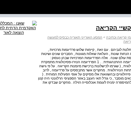
י קריאה וכתיבה
>
המסע האורייני תאוריה כבסיס למעשה
טת לגביהם . עם זאת , קיימות שלוש פרדיגמות מרכזיות ,
הנחות שונות , העלאת שאלות מגוונות , הסברים שונים ושיטות
ת עולם שונה . אלה הפרדיגמות המרכזיות שבהן נעסוק :
הפרדיגמה הנוירו-פסיכולוגית , הפרדיגמה הקוגניטיבית והפרדיגמה ההתנהגותית . . 1 הפרדיגמה הנוירו-פסיכולוגית מתמקדת
לוגית , ( שגרמו לכישלונות ברכישת מיומנות הקריאה . על פי גישה
ות הנוירולוגית . מחקרים אשר מתבססים על פרדיגמה , לרוב
יולוגיים ובהשוואות אלו מסיקים על אופי הפעילות המוחית . (
פרטים את הממצאים מוסבר , כי גודל תאי העצב באזור הספציפי הרלוונטי היה קטן
 שמאלית ביחס להמיספרה ימנית לעומת אוכלוסייה רגילה . מחקרים שבדקו את