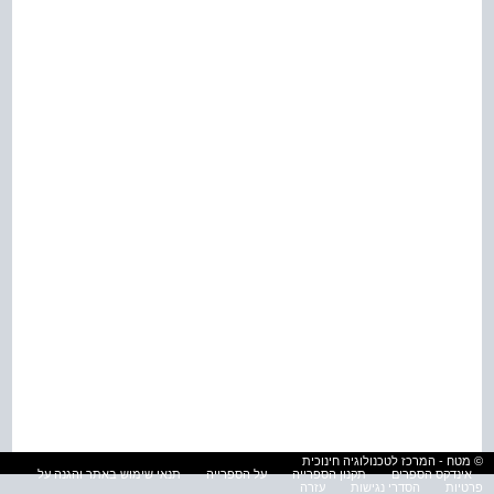
© מטח - המרכז לטכנולוגיה חינוכית
אינדקס הספרים
תקנון הספרייה
על הספרייה
תנאי שימוש באתר והגנה על
פרטיות
הסדרי נגישות
עזרה