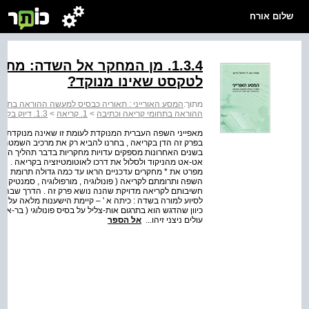
שלום אורח
1.3.4. מן המחקר אל השדה: מ
לטקסט שאינו מנוקד?
מתוך:
המסע האורייני : תאוריה כבסיס למעשה ההוראה בתחומ
ההוראה בתחומי קריאה וכתיבה
>
1. קריאה
>
1.3. דיוק בקריאה
בפרק זה הדן בקריאה , בחרנו להביא רק את מרכיב השמטת 
בשנים האחרונות מספקים עדויות מחקריות בדבר תהליך ההתפ
מפרט את * מחקרים עדכניים הראו עד כמה גדולה תרומת היד
השפה ותרומתם לקריאה ( פונולוגיה , מורפולוגיה , סמנטיקה
חשיבותם לקריאה מדויקת שהנה נושא פרק זה . הדרך שבה נג
עולים ניצני זיהו...
אל הספר