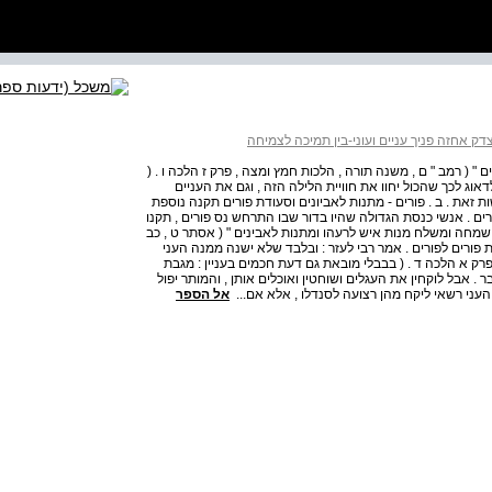
דק אחזה פניך עניים ועוני-בין תמיכה לצמיחה
 ( רמב " ם , משנה תורה , הלכות חמץ ומצה , פרק ז הלכה ו . (
אוג לכך שהכול יחוו את חוויית הלילה הזה , וגם את העניים
זאת . ב . פורים - מתנות לאביונים וסעודת פורים תקנה נוספת
ים . אנשי כנסת הגדולה שהיו בדור שבו התרחש נס פורים , תקנו
ושמחה ומשלח מנות איש לרעהו ומתנות לאבינים " ( אסתר ט , כב
 פורים לפורים . אמר רבי לעזר : ובלבד שלא ישנה ממנה העני
 פרק א הלכה ד . ( בבבלי מובאת גם דעת חכמים בעניין : מגבת
ר . אבל לוקחין את העגלים ושוחטין ואוכלים אותן , והמותר יפול
ן העני רשאי ליקח מהן רצועה לסנדלו , אלא אם...
אל הספר