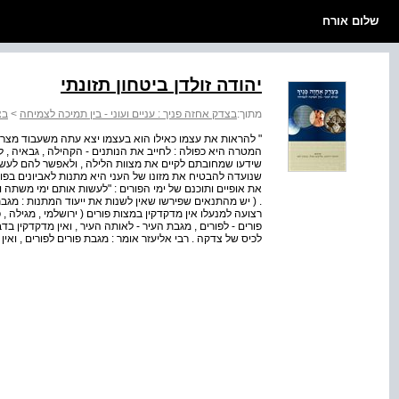
שלום אורח
יהודה זולדן ביטחון תזונתי
מתוך:
בצדק אחזה פניך : עניים ועוני - בין תמיכה לצמיחה
>
בצ
" להראות את עצמו כאילו הוא בעצמו יצא עתה משעבוד מצרים "
המטרה היא כפולה : לחייב את הנותנים - הקהילה , גבאיה , לד
שידעו שמחובתם לקיים את מצוות הלילה , ולאפשר להם לעשות 
שנועדה להבטיח את מזונו של העני היא מתנות לאביונים בפור
את אופיים ותוכנם של ימי הפורים : "לעשות אותם ימי משתה 
. ( יש מהתנאים שפירשו שאין לשנות את ייעוד המתנות : מגבת
רצועה למנעלו אין מדקדקין במצות פורים ( ירושלמי , מגילה ,
פורים - לפורים , מגבת העיר - לאותה העיר , ואין מדקדקין בדב
לכיס של צדקה . רבי אליעזר אומר : מגבת פורים לפורים , ואי