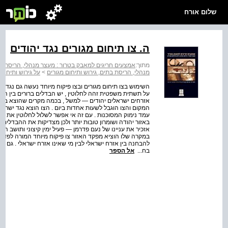
שלום אורח
ה. צו תיחום מגורים נגד יהודים
מתוך:
אמצעים חריגים למאבק בטרור : מעצר מנהלי, הריסת בתי
מנהלי, הריסת בתים, גירוש ותיחום מגורים
>
על גירוש ותיחום 
השימוש בצו תיחום מגורים ובצו פיקוח מיוחד נעשה גם נגד א
על תשתית משפטית זהה לחלוטין , יש הבדלים ברורים בין השי
אזרחים ישראלים יהודים — למשל , בכמה מקרים שהוצא בהם ה
המקום והצו הוגבל לשעות אחדות ביום . הצו הוצא נגד ישראל
עמד נימוק המסוכנות . עם זה אי אפשר לשלול לחלוטין את הט
באזור יהודה ושומרון טובות יותר ולכן מצדיקות את ההבדלים ב
אזכיר את עניינו של נעם פדרמן — פעיל ימין קיצוני ותושב הי
במקרה שלו הוציא מפקד האזור צו פיקוח מיוחד המורה לפדרמן
להבחנה בין אזרח ישראלי לבין מי שאינו אזרח ישראלי . גם כ
בח...
אל הספר