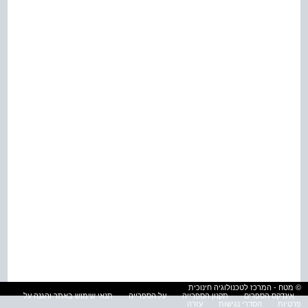
© מטח - המרכז לטכנולוגיה חינוכית
אינדקס הספרים
תקנון הספרייה
על הספרייה
תנאי שימוש באתר והגנה על
פרטיות
הסדרי נגישות
עזרה