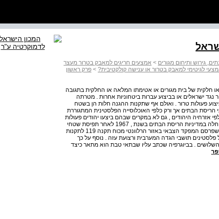
שראל
ם, גירוש ותיחום מגורים
>
אמצעים חריגים למאבק בטרור מעצר
צעי לגיטימי למאבק בטרור או ענישה קולקטיבית?
>
פרק ראשון
 חלקית של בית מגורים או אטימתו המלאה או החלקית בתגובה
ר נגד ישראלים או בביצוע עברות ביטחוניות אחרות . מטרתה
צוע פעולות טרור . ואולם אף שתקנות ההגנה חלות הן בשטח
ריסת הבתים אך ורק כלפי האוכלוסייה הפלסטינית המתגוררת
 אזרחיה היהודים , גם לא במקרים שבהם ביצעו יהודים פעולות
טרור , ובכלל זה רצח של פלסטינים על רקע לאומני . ישראל החלה במדיניות הריסת הבתים בשנת , 1967 לאחר תפיסת שטחי
הגדה המערבית ורצועת עזה . הריסות הבתים בוצעו על פי צו שפרסם המפקד הצבאי באזור הרלוונטי מכוח תקנה 119 לתקנות
 פלסטינים תושבי הגדה המערבית ורצועת עזה . נוסף על כך
נות השלושים . בביוגרפיה שכתב עליו שבתאי טבת הוא מתאר כיצד
פר