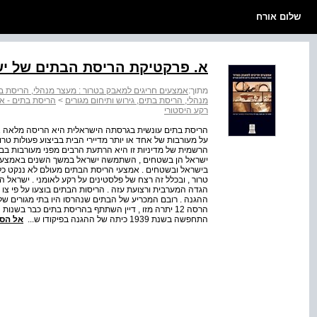
שלום אורח
א. פרקטיקת הריסת הבתים של י
מתוך:
אמצעים חריגים למאבק בטרור : מעצר מנהלי, הריסת בתי
מנהלי, הריסת בתים, גירוש ותיחום מגורים
>
הריסת בתים - אמ
רקע היסטורי
הריסת בתים עונשית בגרסתה הישראלית היא הריסה מלאה או
על מעורבות של אחד או יותר מדיירי הבית בביצוע פעולות טרו
הרשמית של מדיניות זו היא הרתעת הרבים מפני מעורבות בבי
ישראל הן בשטחים , השתמשה ישראל במשך השנים באמצעי ה
בישראל ובשטחים . אמצעי הריסת הבתים מעולם לא ננקט כלפי
ההגנה . רובם המכריע של הבתים שנהרסו היו בתי מגורים של
הרסה 12 יתרה מזו , דיין השתתף בהריסת בתים כבר בש
התחפשה בשנת 1939 כיתה של ההגנה בפיקודו ש...
אל הס