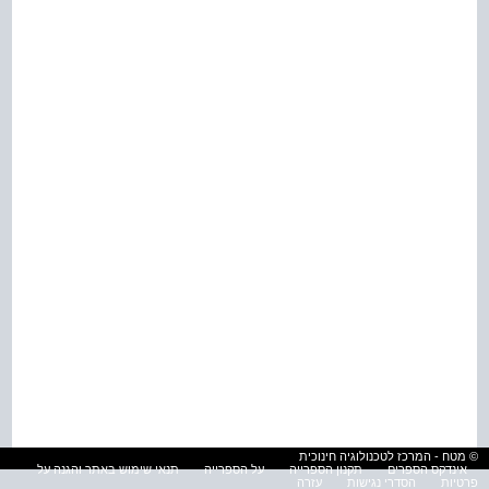
© מטח - המרכז לטכנולוגיה חינוכית
אינדקס הספרים
תקנון הספרייה
על הספרייה
תנאי שימוש באתר והגנה על
פרטיות
הסדרי נגישות
עזרה