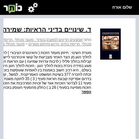
שלום אורח
ד. שינויים בדיני הראיות: שמירה 
מתוך:
אמצעים חריגים למאבק בטרור : מעצר מנהלי, הריסת בתי
מנהלי, הריסת בתים, גירוש ותיחום מגורים
>
מעצר מנהלי במדי
מטרת השינוי : חיזוק מעמד הזכות ( והאינטרס הציבורי ) להל
להליך הוגן מן הצד האחר מצביעות על קושי אינהרנטי ליישב 
קבילות בהליך פלילי ( לרבות עדויות שמיעה ) עם הוראות המג
פוגע במידה ניכרת בזכות להליך הוגן . הזכות להליך הוגן היא
בעולם , היא רכיב חשוב באמנות בין לאומיות שעוסקות בזכויו
סעיף 11 לצ'רטר הזכויות אגד של זכויות המרכיבות את ה
הזכות מופיעה בסעיף ) 26 ב ) כחלק מהסעיף העוסק בזכויות במשפט " ) לכל אדם הזכות להליך משפטי הוגן . ( " 378 ר...
הספר