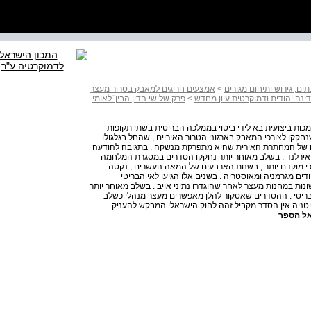
ם, גירוש ותיחום מגורים
>
אמצעים חריגים למאבק בטרור מעצר
נה יהודית ודמוקרטית עיון מחדש
>
פרק שלישי הדין הבין־לאומי
כות ביצועית בא לידי ביטוי בממלכה הבריטית בשתי תקופות
נחקקו לצורכי המאבק בארגוני הטרור האיריים , שהחל בגלגולו
שים ובא לקצו בשנת , 2005 עם הודעתה של המחתרת האירית שהיא מתפרקת מנשקה . בתגובה להודעה
 אירלנד . בשלב מאוחר יותר נחקקו הסדרים במסגרת המלחמה
יר בהקשר זה כי מוקדם יותר , בשנות הארבעים של המאה העשרים , נקטה
ים מגרמניה ומאוסטריה . בשנים אלו הגיעו לאי הבריטי
ונות במחנות מעצר לאחר שהוגדרו נתיני אויב . בשלב מאוחר יותר
בריטי . ההסדרים שאסקור להלן מאפשרים מעצר מנהלי כשלב
ריטניה אין הסדר מקביל זהה לחוק הישראלי המבקש להעניק
ל הספר