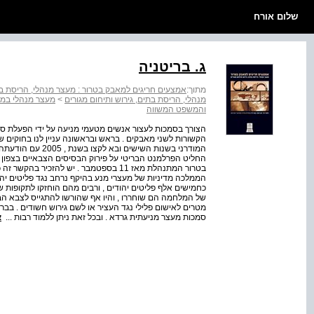
שלום אורח
ג. בריטניה
מתוך:
אמצעים חריגים למאבק בטרור : מעצר מנהלי, הריסת בתי
מנהלי, הריסת בתים, גירוש ותיחום מגורים
>
מעצר מנהלי במדי
והמשפט המשווה
הצורך בסמכות לעצור אנשים מטעמי מניעה על ידי הפעלת סמ
הקשורות לשני מאבקים . בראש ובראשונה עניין לנו בחוקים ש
המודרני בשנות השי
החליט הפרלמנט הבריטי על פירוק הבסיסים הצבאיים בצפון
בטרור המתנהלת מאז 11 בספטמבר . יש להזכ
הממלכה מדיניות של מעצרי מנע בהיקף נרחב נגד פליטים יהוד
כחמישים אלף פליטים יהודים , ורבים מהם הוחזקו לתקופות ש
של המלחמה הם שוחררו , והיו אף שהורשו להתגייס לצבא ה
מטרים לאישום פלילי נגד העציר או לשם גירוש חשודים . בב
סמכות מעצר מניעתית גרדא . ובכל זאת ניתן ללמוד רבות ...
א