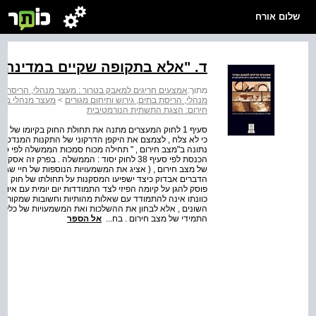
שלום אורח
ד. "אלא בתקופה שקיים במדינה מ
מתוך:
אמצעים חריגים למאבק בטרור : מעצר מנהלי, הריסת בתי
מנהלי, הריסת בתים, גירוש ותיחום מגורים
>
מעצר מנהלי במדי
חירום: הצגת התשתית הנורמטיבית
סעיף 1 לחוק המעצרים מתנה את תחולת החוק בקיומו של מצב
כי לא צלח , לצמצם את היקפן הדרקוני של התקנות המנדטור
הכנסת לפי סעיף 38 לחוק יסוד : הממשלה . בפר
של מצב חירום , ( אציג את המשמעויות הנוספות של חיי שגרה
הדברים אבדוק כיצד ישפיעו המסקנות על תחולתו של חוק המ
פוסק להגן על קיומה הפיזי לצד התמודדות יום יומית עם איומ
כוונתו אינה להתמודד עם שאלות מהותיות וחשובות שמקורן בצו
השונים , אלא לבחון את ההשלכות ואת המשמעויות של כללים 
התמידי של מצב חירום . בח...
אל הספר