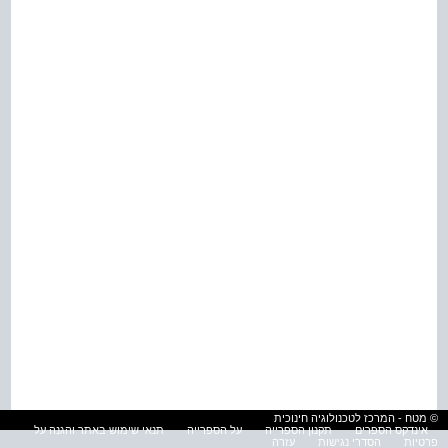
© מטח - המרכז לטכנולוגיה חינוכית
אינדקס הספרים
תקנון הספרייה
על הספרייה
תנאי שימוש באתר והגנה על
פרטיות
הסדרי נגישות
עזרה