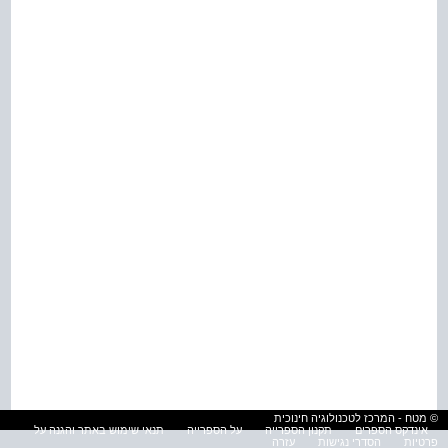
© מטח - המרכז לטכנולוגיה חינוכית
אינדקס הספרים
תקנון הספרייה
על הספרייה
תנאי שימוש באתר והגנה על
פרטיות
הסדרי נגישות
עזרה