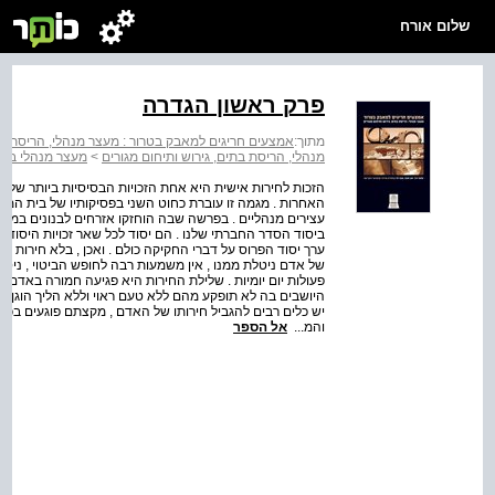
שלום אורח
פרק ראשון הגדרה
מתוך:
אמצעים חריגים למאבק בטרור : מעצר מנהלי, הריסת בתי
מנהלי, הריסת בתים, גירוש ותיחום מגורים
>
מעצר מנהלי במדי
הזכות לחירות אישית היא אחת הזכויות הבסיסיות ביותר של האד
האחרות . מגמה זו עוברת כחוט השני בפסיקותיו של בית המ
עצירים מנהליים . בפרשה שבה הוחזקו אזרחים לבנונים במעצר
ביסוד הסדר החברתי שלנו . הם יסוד לכל שאר זכויות היסוד [ .
ערך יסוד הפרוס על דברי החקיקה כולם . ואכן , בלא חירות א
של אדם ניטלת ממנו , אין משמעות רבה לחופש הביטוי , ניט
פעולות יום יומיות . שלילת החירות היא פגיעה חמורה באדם 
היושבים בה לא תופקע מהם ללא טעם ראוי וללא הליך הוגן .
יש כלים רבים להגביל חירותו של האדם , מקצתם פוגעים בכבו
והמ...
אל הספר