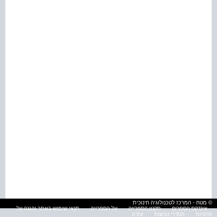
© מטח - המרכז לטכנולוגיה חינוכית
אינדקס הספרים
תקנון הספרייה
על הספרייה
תנאי שימוש באתר והגנה על
פרטיות
הסדרי נגישות
עזרה